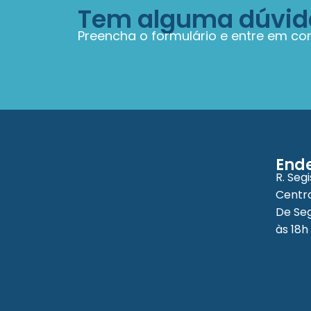
Tem alguma dúvid
Preencha o formulário e entre em con
End
R. Seg
Centro
De Seg
às 18h